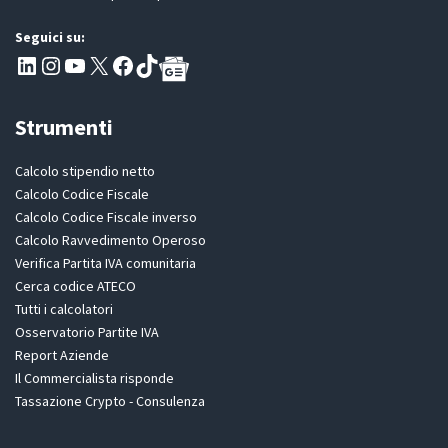
Seguici su:
Pagina LinkedIn PartitaIva
Instagram
Canale YouTube Evoluzione - Partitaiva.it
X
Segui PartitaIva su Facebook
TikTok
Strumenti
Calcolo stipendio netto
Calcolo Codice Fiscale
Calcolo Codice Fiscale inverso
Calcolo Ravvedimento Operoso
Verifica Partita IVA comunitaria
Cerca codice ATECO
Tutti i calcolatori
Osservatorio Partite IVA
Report Aziende
Il Commercialista risponde
Tassazione Crypto - Consulenza