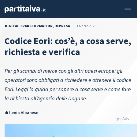
Vai
M
al
contenuto
DIGITAL TRANSFORMATION
,
IMPRESA
1 Marzo 2023
Codice Eori: cos’è, a cosa serve,
richiesta e verifica
Per gli scambi di merce con gli altri paesi europei gli
operatori sono obbligati a richiedere e ottenere il codice
Eori. Leggi la guida per sapere a cosa serve e come fare
la richiesta all’Agenzia delle Dogane.
di
Ilenia Albanese
Adv