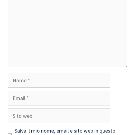
Nome
Email
Sito
web
Salva il mio nome, email e sito web in questo