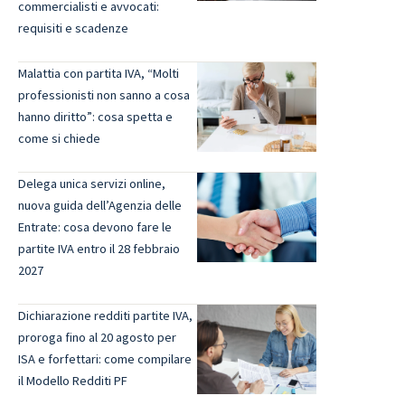
commercialisti e avvocati:
requisiti e scadenze
Malattia con partita IVA, “Molti
professionisti non sanno a cosa
hanno diritto”: cosa spetta e
come si chiede
Delega unica servizi online,
nuova guida dell’Agenzia delle
Entrate: cosa devono fare le
partite IVA entro il 28 febbraio
2027
Dichiarazione redditi partite IVA,
proroga fino al 20 agosto per
ISA e forfettari: come compilare
il Modello Redditi PF