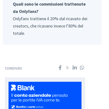
Quali sono le commissioni trattenute
da Onlyfans?
Onlyfans trattiene il 20% dal ricavato dei
creators, che ricavano invece l’80% del
totale.
CONDIVIDI