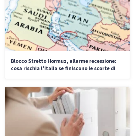
Blocco Stretto Hormuz, allarme recessione:
cosa rischia l’Italia se finiscono le scorte di
carburante