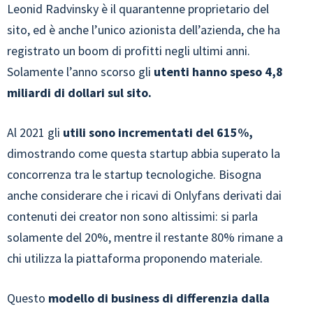
Leonid Radvinsky è il quarantenne proprietario del
sito, ed è anche l’unico azionista dell’azienda, che ha
registrato un boom di profitti negli ultimi anni.
Solamente l’anno scorso gli
utenti hanno speso 4,8
miliardi di dollari sul sito.
Al 2021 gli
utili sono incrementati del 615%,
dimostrando come questa startup abbia superato la
concorrenza tra le startup tecnologiche. Bisogna
anche considerare che i ricavi di Onlyfans derivati dai
contenuti dei creator non sono altissimi: si parla
solamente del 20%, mentre il restante 80% rimane a
chi utilizza la piattaforma proponendo materiale.
Questo
modello di business di differenzia dalla