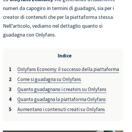
numeri da capogiro in termini di guadagni, sia per i
creator di contenuti che per la piattaforma stessa.
Nell’articolo, vediamo nel dettaglio quanto si
guadagna con Onlyfans.
Indice
Onlyfans Economy: il successo della piattaforma
Come si guadagna su Onlyfans
Quanto guadagnano i creators su Onlyfans
Quanto guadagna la piattaforma Onlyfans
Aumentano i contenuti creati su Onlyfans