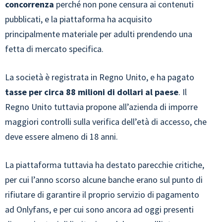
concorrenza
perché non pone censura ai contenuti
pubblicati, e la piattaforma ha acquisito
principalmente materiale per adulti prendendo una
fetta di mercato specifica.
La società è registrata in Regno Unito, e ha pagato
tasse per circa 88 milioni di dollari al paese
. Il
Regno Unito tuttavia propone all’azienda di imporre
maggiori controlli sulla verifica dell’età di accesso, che
deve essere almeno di 18 anni.
La piattaforma tuttavia ha destato parecchie critiche,
per cui l’anno scorso alcune banche erano sul punto di
rifiutare di garantire il proprio servizio di pagamento
ad Onlyfans, e per cui sono ancora ad oggi presenti