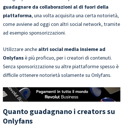
guadagnare da collaborazioni al di fuori della
piattaforma
, una volta acquisita una certa notorietà,
come avviene ad oggi con altri social network, tramite
ad esempio sponsorizzazioni.
Utilizzare anche
altri social media insieme ad
Onlyfans
è più proficuo, per i creatori di contenuti.
Senza sponsorizzazione su altre piattaforme spesso è
difficile ottenere notorietà solamente su Onlyfans.
Quanto guadagnano i creators su
Onlyfans