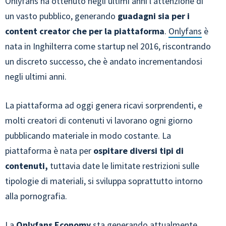
Onlyfans ha ottenuto negli ultimi anni l’attenzione di
un vasto pubblico, generando
guadagni sia per i
content creator che per la piattaforma
.
Onlyfans
è
nata in Inghilterra come startup nel 2016, riscontrando
un discreto successo, che è andato incrementandosi
negli ultimi anni.
La piattaforma ad oggi genera ricavi sorprendenti, e
molti creatori di contenuti vi lavorano ogni giorno
pubblicando materiale in modo costante. La
piattaforma è nata per
ospitare diversi tipi di
contenuti,
tuttavia date le limitate restrizioni sulle
tipologie di materiali, si sviluppa soprattutto intorno
alla pornografia.
La
Onlyfans Economy
sta generando attualmente