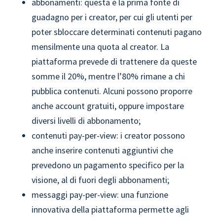
abbonamenti: questa è la prima fonte di
guadagno per i creator, per cui gli utenti per
poter sbloccare determinati contenuti pagano
mensilmente una quota al creator. La
piattaforma prevede di trattenere da queste
somme il 20%, mentre l’80% rimane a chi
pubblica contenuti. Alcuni possono proporre
anche account gratuiti, oppure impostare
diversi livelli di abbonamento;
contenuti pay-per-view: i creator possono
anche inserire contenuti aggiuntivi che
prevedono un pagamento specifico per la
visione, al di fuori degli abbonamenti;
messaggi pay-per-view: una funzione
innovativa della piattaforma permette agli