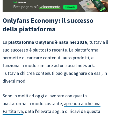
Onlyfans Economy: il successo
della piattaforma
La
piattaforma Onlyfans è nata nel 2016
, tuttavia il
suo successo è piuttosto recente. La piattaforma
permette di caricare contenuti auto prodotti, e
funziona in modo similare ad un social network.
Tuttavia chi crea contenuti può guadagnare da essi, in
diversi modi.
Sono in molti ad oggi a lavorare con questa
piattaforma in modo costante,
aprendo anche una
Partita Iva
, data l’elevata soglia di ricavi da questa