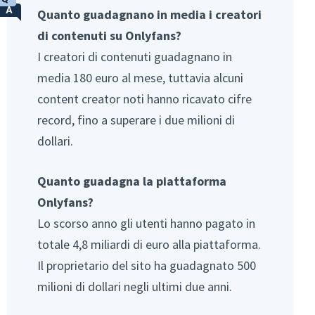
Quanto guadagnano in media i creatori
di contenuti su Onlyfans?
I creatori di contenuti guadagnano in
media 180 euro al mese, tuttavia alcuni
content creator noti hanno ricavato cifre
record, fino a superare i due milioni di
dollari.
Quanto guadagna la piattaforma
Onlyfans?
Lo scorso anno gli utenti hanno pagato in
totale 4,8 miliardi di euro alla piattaforma.
Il proprietario del sito ha guadagnato 500
milioni di dollari negli ultimi due anni.